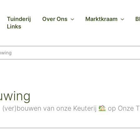
Tuinderij
Over Ons
Marktkraam
B
Links
uwing
uwing
t (ver)bouwen van onze Keuterij
op Onze Ti