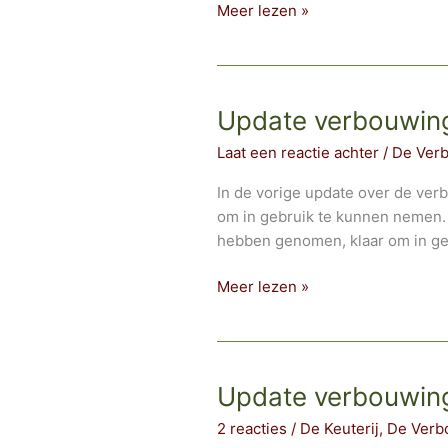
Winterklaar
Meer lezen »
maken
Onze
Tiny
Boerderij
Update verbouwing
–
Laat een reactie achter
/
De Ver
CV
In de vorige update over de ve
om in gebruik te kunnen nemen. 
hebben genomen, klaar om in ge
Update
Meer lezen »
verbouwing
&
Verhuizing
deel
Update verbouwing
2
2 reacties
/
De Keuterij
,
De Verb