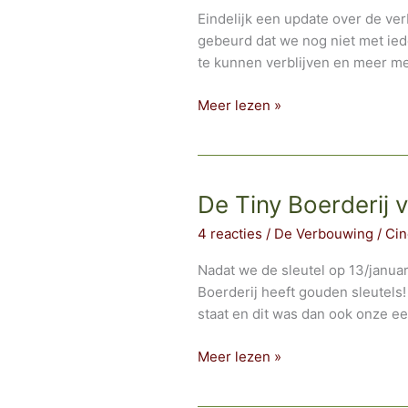
Eindelijk een update over de ver
gebeurd dat we nog niet met ied
te kunnen verblijven en meer m
Update
Meer lezen »
verbouwing
Keuterij:
Slaap-
en
De Tiny Boerderij 
werkkamer
4 reacties
/
De Verbouwing
/
Cin
gemaakt
Nadat we de sleutel op 13/janua
Boerderij heeft gouden sleutels!
staat en dit was dan ook onze e
De
Meer lezen »
Tiny
Boerderij