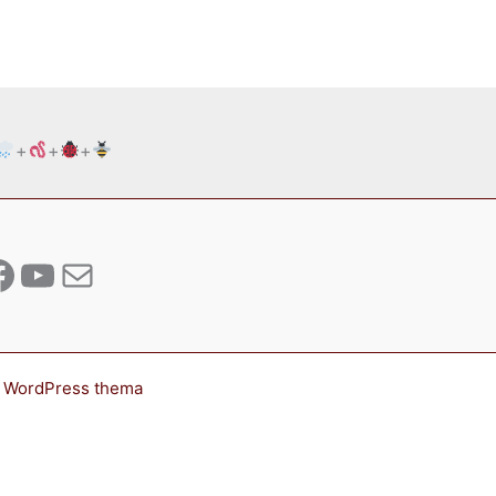
+
+
+
tagram
acebook
YouTube
E-mail
Zoeken
a WordPress thema