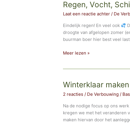
Regen, Vocht, Sch
Laat een reactie achter
/
De Ver
Eindelijk regen! En veel ook
D
droogte van afgelopen zomer (en
buurman boer hier best veel last
Regen,
Meer lezen »
Vocht,
Schimmels
Winterklaar maken 
2 reacties
/
De Verbouwing
/
Bas
Na de nodige focus op ons werk 
kregen we met het veranderen va
maken hiervan door het aanlegge