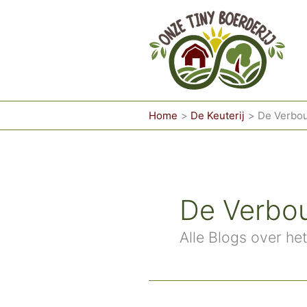
Ga
naar
de
inhoud
Home
De Keuterij
De Verbo
De Verbo
Alle Blogs over he