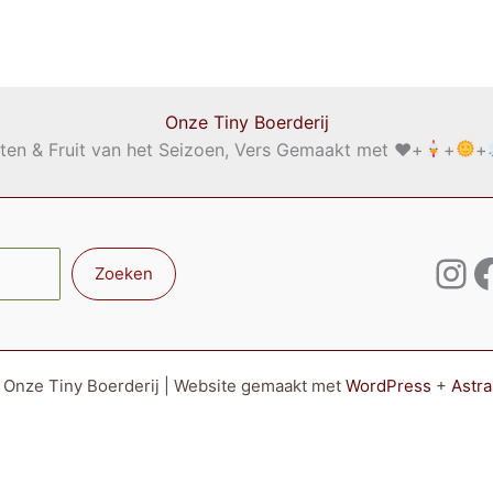
Onze Tiny Boerderij
ten & Fruit van het Seizoen, Vers Gemaakt met
♥️
+
+
+
Ins
F
Zoeken
 Onze Tiny Boerderij | Website gemaakt met
WordPress
+
Astr