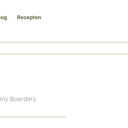
log
Recepten
ny Boerderij