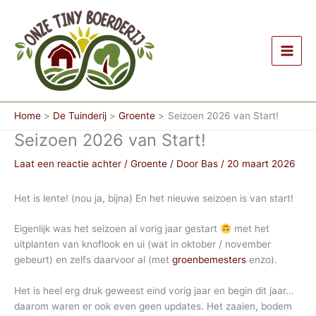
Ga
naar
de
inhoud
Home
De Tuinderij
Groente
Seizoen 2026 van Start!
Seizoen 2026 van Start!
Laat een reactie achter
/
Groente
/ Door
Bas
/
20 maart 2026
Het is lente! (nou ja, bijna) En het nieuwe seizoen is van start!
Eigenlijk was het seizoen al vorig jaar gestart
met het
uitplanten van knoflook en ui (wat in oktober / november
gebeurt) en zelfs daarvoor al (met
groenbemesters
enzo).
Het is heel erg druk geweest eind vorig jaar en begin dit jaar…
daarom waren er ook even geen updates. Het zaaien, bodem