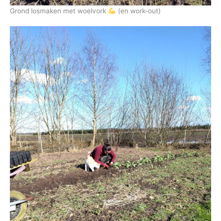
Grond losmaken met woelvork
(en work-out)