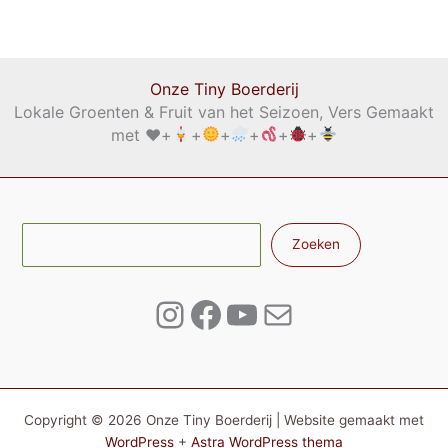
Onze Tiny Boerderij
Lokale Groenten & Fruit van het Seizoen, Vers Gemaakt
met
♥️
+
+
+
+
+
+
Zoe
Zoeken
Instagram
Facebook
YouTube
E-mail
Copyright © 2026 Onze Tiny Boerderij | Website gemaakt met
WordPress
+
Astra WordPress thema