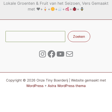
Lokale Groenten & Fruit van het Seizoen, Vers Gemaakt
met
♥️
+
+
+
+
+
+
Zoe
Zoeken
Instagram
Facebook
YouTube
E-mail
Copyright © 2026 Onze Tiny Boerderij | Website gemaakt met
WordPress
+
Astra WordPress thema