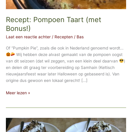
Recept: Pompoen Taart (met
Bonus!)
Laat een reactie achter
/
Recepten
/
Bas
Of “Pumpkin Pie”, zoals die ook in Nederland genoemd wordt…
Wij hebben deze alvast gemaakt van de pompoen oogst
van dit seizoen (dat wil zeggen, van een klein deel daarvan
)
en delen dit graag ter voorbereiding op Samhain (Keltisch
nieuwjaarsfeest waar later Halloween op gebaseerd is). Van
origine dus gewoon een lokaal gerecht! […]
Recept:
Meer lezen »
Pompoen
Taart
(met
Bonus!)