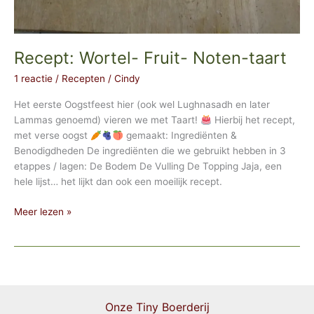
Recept: Wortel- Fruit- Noten-taart
1 reactie
/
Recepten
/
Cindy
Het eerste Oogstfeest hier (ook wel Lughnasadh en later
Lammas genoemd) vieren we met Taart!
Hierbij het recept,
met verse oogst
gemaakt: Ingrediënten &
Benodigdheden De ingrediënten die we gebruikt hebben in 3
etappes / lagen: De Bodem De Vulling De Topping Jaja, een
hele lijst… het lijkt dan ook een moeilijk recept.
Recept:
Meer lezen »
Wortel-
Fruit-
Noten-
taart
Onze Tiny Boerderij