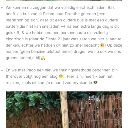
We kunnen nu zeggen dat we volledig electrisch rijden: Bas
heeft z’n bus vanuit R’dam naar Drenthe gereden [een
marathon op zich, daar dit een oudere bus is met een oudere
batterij die niet kan snelladen –> na een extra lange dag is dit
gelukt!!] & we hebben nu een personenauto die volledig
electrisch is (daar de Fiesta 21 jaar was zaten we hier al aan te
denken, echter we hadden dit niet zo snel bedacht
) Op deze
manier (geen benzine uitstoot meer) dragen we nu ook we ons
groene steentje bij
En we met Paco een nieuwe trainingsmethode begonnen zijn
(hierover volgt nog een blog
). Hier is hij heerlijk aan het
relaxen, zoals dit kan i/e maand zomervakantie