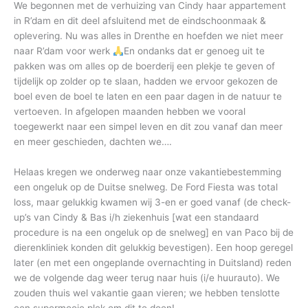
We begonnen met de verhuizing van Cindy haar appartement
in R’dam en dit deel afsluitend met de eindschoonmaak &
oplevering. Nu was alles in Drenthe en hoefden we niet meer
naar R’dam voor werk
En ondanks dat er genoeg uit te
pakken was om alles op de boerderij een plekje te geven of
tijdelijk op zolder op te slaan, hadden we ervoor gekozen de
boel even de boel te laten en een paar dagen in de natuur te
vertoeven. In afgelopen maanden hebben we vooral
toegewerkt naar een simpel leven en dit zou vanaf dan meer
en meer geschieden, dachten we….
Helaas kregen we onderweg naar onze vakantiebestemming
een ongeluk op de Duitse snelweg. De Ford Fiesta was total
loss, maar gelukkig kwamen wij 3-en er goed vanaf (de check-
up’s van Cindy & Bas i/h ziekenhuis [wat een standaard
procedure is na een ongeluk op de snelweg] en van Paco bij de
dierenkliniek konden dit gelukkig bevestigen). Een hoop geregel
later (en met een ongeplande overnachting in Duitsland) reden
we de volgende dag weer terug naar huis (i/e huurauto). We
zouden thuis wel vakantie gaan vieren; we hebben tenslotte