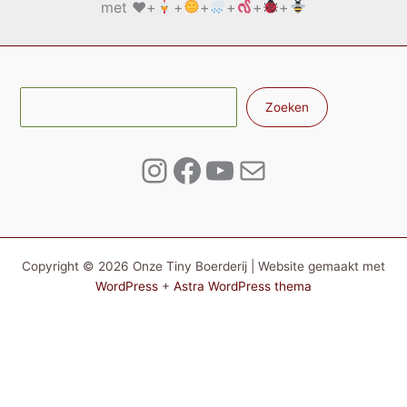
met
♥️
+
+
+
+
+
+
Zoe
Zoeken
Instagram
Facebook
YouTube
E-mail
Copyright © 2026 Onze Tiny Boerderij | Website gemaakt met
WordPress
+
Astra WordPress thema