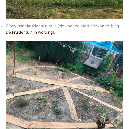
Cindy haar kruidentuin af is (zie voor de start hiervan de blog
De kruidentuin in wording
).