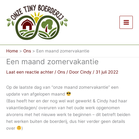
Ga
naar
de
inhoud
Home
Ons
Een maand zomervakantie
Een maand zomervakantie
Laat een reactie achter
/
Ons
/ Door
Cindy
/
31 juli 2022
Op de laatste dag van “onze maand zomervakantie” een
update van afgelopen maand
(Bas heeft her en der nog wel wat gewerkt & Cindy had haar
vakantiedagen/ overuren van het oude werk opgenomen
alvorens met het nieuwe werk te beginnen – dit betreft beiden
het werken buiten de boerderij, dus hier verder geen details
over
)