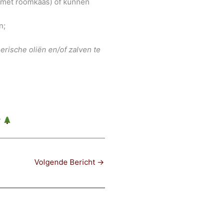
d met roomkaas) of kunnen
n;
erische oliën en/of zalven te
r
Volgende Bericht
→