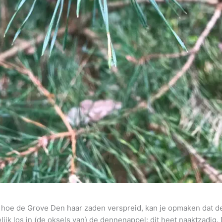
r hoe de Grove Den haar zaden verspreid, kan je opmaken dat d
ijk los in (de oksels van) de dennenappel: dit heet naaktzadig