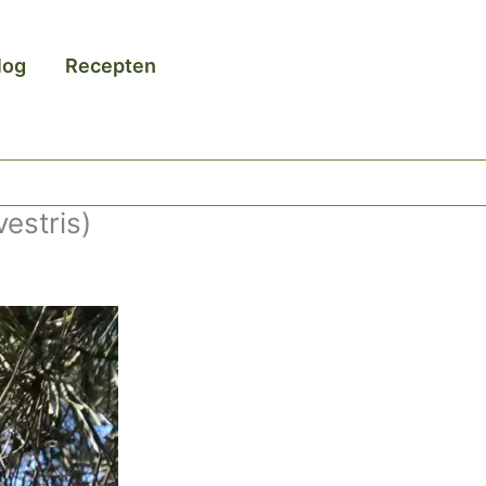
log
Recepten
estris)