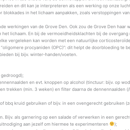
eiden en dit kan je interpreteren als een werking op onze luch
r blokkades in het lichaam aanpakken, zoals verstoppingen van 
ende werkingen van de Grove Den. Ook zou de Grove Den haar
in het lichaam. En bij de vermoeidheidsklachten bij de overgan
elke vergeleken kan worden met een natuurlijke corticosteroïde
oligomere procyaniden (OPC)”: dit helpt de doorbloeding te b
bieden bij bijv. winter-handen/voeten.
f gedroogd);
dennennaalden en evt. knoppen op alcohol (tinctuur: bijv. op wo
en trekken (min. 3 weken) en filter daarna de dennennaalden (/
 of bbq kruid gebruiken of bijv. in een ovengerecht gebruiken (
n. Bijv. als garnering op een salade of verwerken in een gerec
uitnodiging aan jezelf om hiermee te experimenteren
);