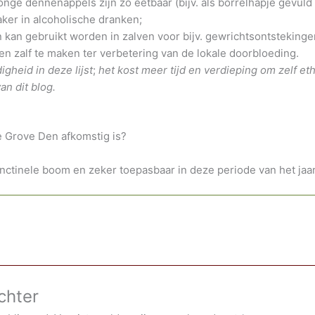
nge dennenappels zijn zo eetbaar (bijv. als borrelhapje gevul
ker in alcoholische dranken;
 kan gebruikt worden in zalven voor bijv. gewrichtsontstekinge
n zalf te maken ter verbetering van de lokale doorbloeding.
igheid in deze lijst
;
het kost meer tijd en verdieping om zelf eth
an dit blog.
e Grove Den afkomstig is?
nctinele boom en zeker toepasbaar in deze periode van het jaa
chter