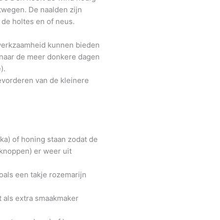
twegen. De naalden zijn
de holtes en of neus.
 werkzaamheid kunnen bieden
g naar de meer donkere dagen
).
evorderen van de kleinere
dka) of honing staan zodat de
knoppen) er weer uit
zoals een takje rozemarijn
ht als extra smaakmaker