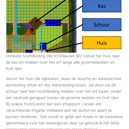
Ontwerp hoofdleiding (de lichtblauwe lijn) vanuit het huis naar
de kas en midden over het erf langs alle groentebedden en
fruit rijen
Vanuit het huis (de bijkeuken, waar de douche en wasmachine
aansluiting zitten en dus waterleiding loopt), zal deze via de
schuur naar een hoofdleiding midden over het erf lopen, onder
het centrale gangpad tussen de groente bedden en fruit rijen.
Bij iedere fruitrij komt dan een aftappunt / kraan om
verschillende irrigatie middelen aan de sluiten en apart te
kunnen bedienen. Ook wordt er gelijk een kraan in de kweekkas
gemonteerd voor het watergeven daar (al gebruik ik het liefst