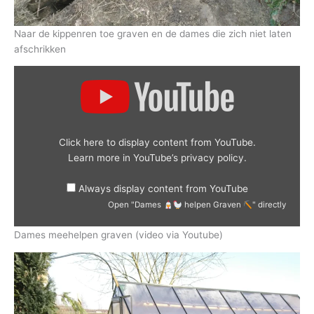
Naar de kippenren toe graven en de dames die zich niet laten
afschrikken
Display
"Dames
helpen
Graven
"
Click here to display content from YouTube.
from
YouTube
Learn more in
YouTube’s privacy policy
.
Always display content from YouTube
Open "Dames
helpen Graven
" directly
Dames meehelpen graven (video via Youtube)