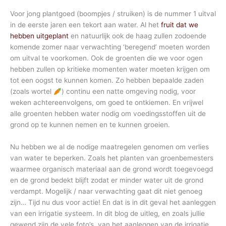
Voor jong plantgoed (boompjes / struiken) is de nummer 1 uitval
in de eerste jaren een tekort aan water. Al het
fruit dat we
hebben uitgeplant
en natuurlijk ook de haag zullen zodoende
komende zomer naar verwachting ‘beregend’ moeten worden
om uitval te voorkomen. Ook de groenten die we voor ogen
hebben zullen op kritieke momenten water moeten krijgen om
tot een oogst te kunnen komen. Zo hebben bepaalde zaden
(zoals wortel
) continu een natte omgeving nodig, voor
weken achtereenvolgens, om goed te ontkiemen. En vrijwel
alle groenten hebben water nodig om voedingsstoffen uit de
grond op te kunnen nemen en te kunnen groeien.
Nu hebben we al de nodige maatregelen genomen om verlies
van water te beperken. Zoals het planten van groenbemesters
waarmee organisch materiaal aan de grond wordt toegevoegd
en de grond bedekt blijft zodat er minder water uit de grond
verdampt. Mogelijk / naar verwachting gaat dit niet genoeg
zijn… Tijd nu dus voor actie! En dat is in dit geval het aanleggen
van een irrigatie systeem. In dit blog de uitleg, en zoals jullie
gewend zijn de vele foto’s, van het aanleggen van de irrigatie