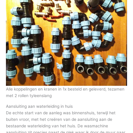
Alle koppelingen en kranen in 1x besteld en geleverd, tezamen
met 2 rollen tyleenslang
Aansluiting aan waterleiding in huis
De echte start van de aanleg was binnenshuis, terwijl het
buiten vroor, met het creëren van de aansluiting aan de
bestaande waterleiding van het huis. De wasmachine
aansluiting zit precies naast de plek waar ik door de muur naar