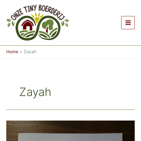
Ga
naar
de
inhoud
Home
Zayah
Zayah