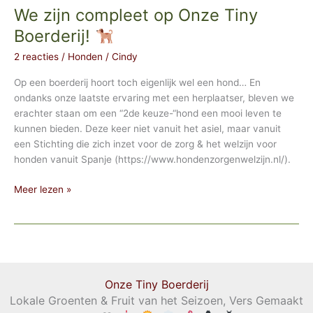
We zijn compleet op Onze Tiny
Boerderij!
2 reacties
/
Honden
/
Cindy
Op een boerderij hoort toch eigenlijk wel een hond… En
ondanks onze laatste ervaring met een herplaatser, bleven we
erachter staan om een “2de keuze-“hond een mooi leven te
kunnen bieden. Deze keer niet vanuit het asiel, maar vanuit
een Stichting die zich inzet voor de zorg & het welzijn voor
honden vanuit Spanje (https://www.hondenzorgenwelzijn.nl/).
We
Meer lezen »
zijn
compleet
op
Onze
Tiny
Boerderij!
Onze Tiny Boerderij
Lokale Groenten & Fruit van het Seizoen, Vers Gemaakt