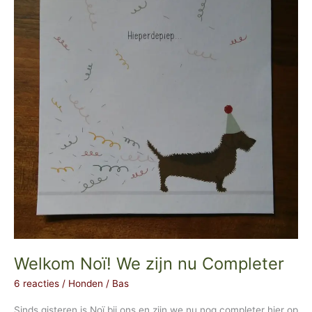
Welkom Noï! We zijn nu Completer
6 reacties
/
Honden
/
Bas
Sinds gisteren is Noï bij ons en zijn we nu nog completer hier op