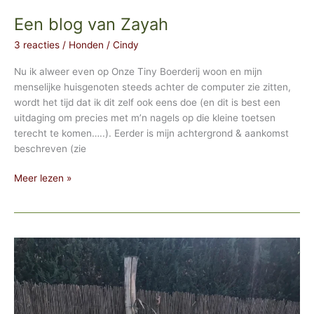
Een blog van Zayah
3 reacties
/
Honden
/
Cindy
Nu ik alweer even op Onze Tiny Boerderij woon en mijn
menselijke huisgenoten steeds achter de computer zie zitten,
wordt het tijd dat ik dit zelf ook eens doe (en dit is best een
uitdaging om precies met m’n nagels op die kleine toetsen
terecht te komen…..). Eerder is mijn achtergrond & aankomst
beschreven (zie
Een
Meer lezen »
blog
van
Zayah