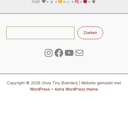
met
♥️
+
+
+
+
+
+
Zoe
Zoeken
Instagram
Facebook
YouTube
E-mail
Copyright © 2026 Onze Tiny Boerderij | Website gemaakt met
WordPress
+
Astra WordPress thema