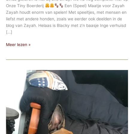
Onze Tiny Boerderij
Een (Speel) Maatje voor Zayah
Zayah houdt enorm van spelen! Met speeltjes, met mensen en
liefst met andere honden, zoals we eerder ook deelden in de
blog van Zayah. Helaas is Blacky met z’n baasje Inge verhuisd
[…]
Welkom
Meer lezen »
Noï!
We
zijn
nu
Completer