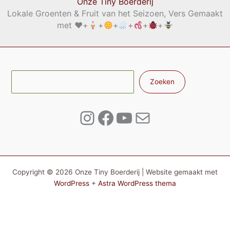
Onze Tiny Boerderij
Lokale Groenten & Fruit van het Seizoen, Vers Gemaakt
met
♥️
+
+
+
+
+
+
Zoe
Zoeken
Instagram
Facebook
YouTube
E-mail
Copyright © 2026 Onze Tiny Boerderij | Website gemaakt met
WordPress
+
Astra WordPress thema