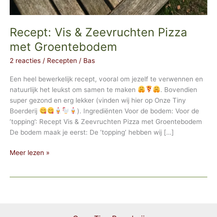
Recept: Vis & Zeevruchten Pizza
met Groentebodem
2 reacties
/
Recepten
/
Bas
Een heel bewerkelijk recept, vooral om jezelf te verwennen en
natuurlijk het leukst om samen te maken
. Bovendien
super gezond en erg lekker (vinden wij hier op Onze Tiny
Boerderij
). Ingrediënten Voor de bodem: Voor de
’topping’: Recept Vis & Zeevruchten Pizza met Groentebodem
De bodem maak je eerst: De ’topping’ hebben wij […]
Recept:
Meer lezen »
Vis
&
Zeevruchten
Pizza
met
Groentebodem