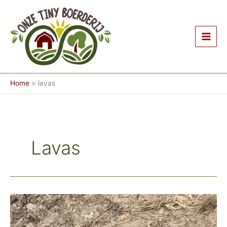
Ga
naar
de
inhoud
Home
lavas
Lavas