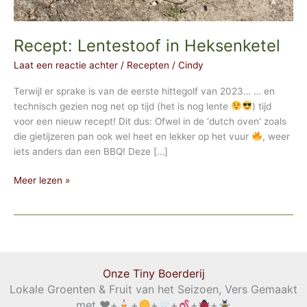
Recept: Lentestoof in Heksenketel
Laat een reactie achter
/
Recepten
/
Cindy
Terwijl er sprake is van de eerste hittegolf van 2023… … en
technisch gezien nog net op tijd (het is nog lente
) tijd
voor een nieuw recept! Dit dus: Ofwel in de ‘dutch oven’ zoals
die gietijzeren pan ook wel heet en lekker op het vuur
, weer
iets anders dan een BBQ! Deze […]
Recept:
Meer lezen »
Lentestoof
in
Heksenketel
Onze Tiny Boerderij
Lokale Groenten & Fruit van het Seizoen, Vers Gemaakt
met
♥️
+
+
+
+
+
+