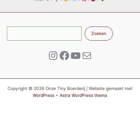
Zoe
Zoeken
Instagram
Facebook
YouTube
E-mail
Copyright © 2026 Onze Tiny Boerderij | Website gemaakt met
WordPress
+
Astra WordPress thema