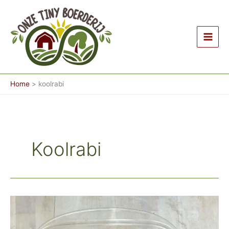
Ga
naar
de
inhoud
Home
koolrabi
Koolrabi