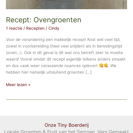
Recept: Ovengroenten
1 reactie
/
Recepten
/
Cindy
Voor de verandering een makkelijk recept! Kost wel veel tijd,
zowel in voorbereiding (heel veel snijden) als in bereidingstijd
(oven…). Ook in dit geval is dit wat ons betreft zeer te moeite
waard! Vooral omdat dit recept eigenlijk telkens anders smaakt
en dus vaak weer verassende nuances oplevert
. We
hebben hier namelijk uitsluitend groenten […]
Recept:
Meer lezen »
Ovengroenten
Onze Tiny Boerderij
Lokale Groenten & Fruit van het Seizoen, Vers Gemaakt