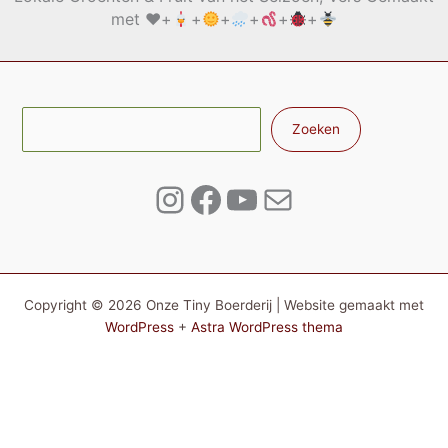
met
♥️
+
+
+
+
+
+
Zoe
Zoeken
Instagram
Facebook
YouTube
E-mail
Copyright © 2026 Onze Tiny Boerderij | Website gemaakt met
WordPress
+
Astra WordPress thema