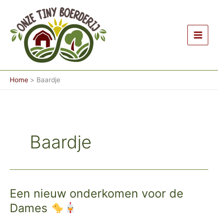
Ga
naar
de
inhoud
Home
Baardje
Baardje
Een nieuw onderkomen voor de
Dames