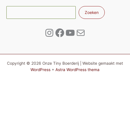
Zoe
Zoeken
Instagram
Facebook
YouTube
E-mail
Copyright © 2026 Onze Tiny Boerderij | Website gemaakt met
WordPress
+
Astra WordPress thema