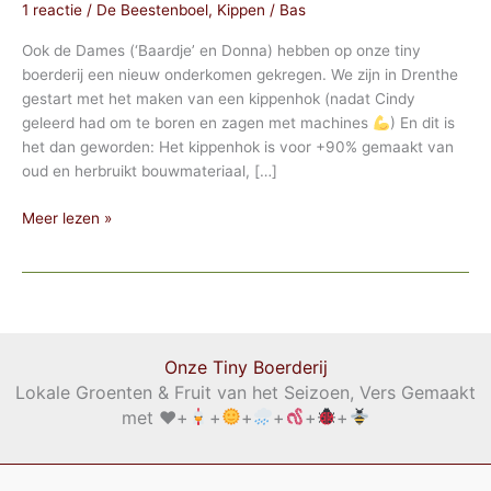
1 reactie
/
De Beestenboel
,
Kippen
/
Bas
Ook de Dames (‘Baardje’ en Donna) hebben op onze tiny
boerderij een nieuw onderkomen gekregen. We zijn in Drenthe
gestart met het maken van een kippenhok (nadat Cindy
geleerd had om te boren en zagen met machines
) En dit is
het dan geworden: Het kippenhok is voor +90% gemaakt van
oud en herbruikt bouwmateriaal, […]
Een
Meer lezen »
nieuw
onderkomen
voor
de
Dames
Onze Tiny Boerderij
Lokale Groenten & Fruit van het Seizoen, Vers Gemaakt
met
♥️
+
+
+
+
+
+